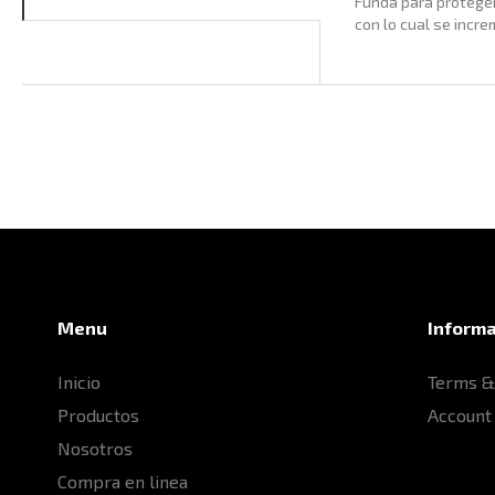
Funda para proteger 
con lo cual se incr
Menu
Inform
Inicio
Terms &
Productos
Account
Nosotros
Compra en linea