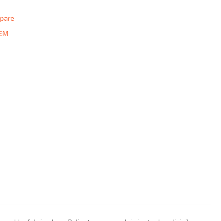
pare
TEM