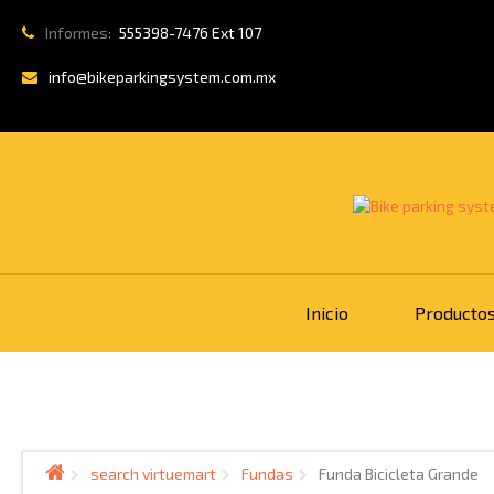
Informes:
555398-7476 Ext 107
info@bikeparkingsystem.com.mx
Inicio
Producto
search virtuemart
Fundas
Funda Bicicleta Grande