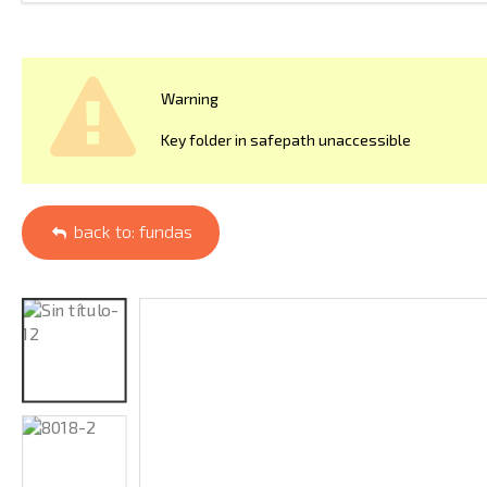
Warning
Key folder in safepath unaccessible
back to: fundas