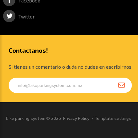
Facebook
Twitter
Contactanos!
Si tienes un comentario o duda no dudes en escribirnos
Bike parking system
©
2026
Privacy Policy
Template settings